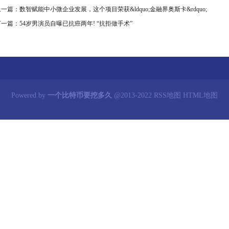
上一篇：
数智赋能中小微企业发展，这个项目荣获&ldquo;金融界奥斯卡&rdquo;
下一篇：
54岁男演员自曝已抗癌两年! “抗拒做手术”
Powered by
一个比特币要挖多久
@2013-2022
RSS地图
HTML地图