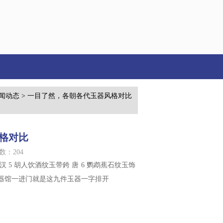
闻动态
> 一目了然，各朝各代玉器风格对比
格对比
数：204
 汉 5 胡人饮酒纹玉带銙 唐 6 鹦鹉蕉石纹玉饰
物馆玉器馆一进门就是这九件玉器一字排开